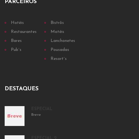
PARCEIROS
Hotéis
Bistrôs
Restaurantes
Motéis
Bares
Lanchonetes
Pub´s
Pousadas
Resort´s
DESTAQUES
ESPECIAL
Breve
ESPECIAL 2