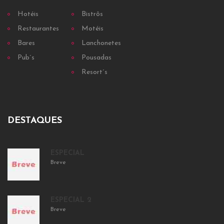
Hotéis
Bistrôs
Restaurantes
Motéis
Bares
Lanchonetes
Pub´s
Pousadas
Resort´s
DESTAQUES
ESPECIAL
Breve
ESPECIAL 2
Breve