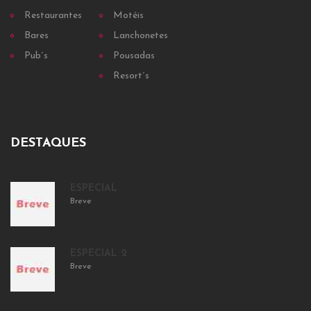
Restaurantes
Motéis
Bares
Lanchonetes
Pub´s
Pousadas
Resort´s
DESTAQUES
ESPECIAL
Breve
ESPECIAL 2
Breve