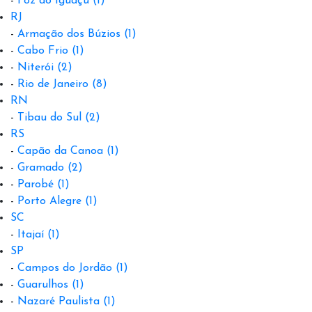
-
Foz do Iguaçu
(1)
RJ
-
Armação dos Búzios
(1)
-
Cabo Frio
(1)
-
Niterói
(2)
-
Rio de Janeiro
(8)
RN
-
Tibau do Sul
(2)
RS
-
Capão da Canoa
(1)
-
Gramado
(2)
-
Parobé
(1)
-
Porto Alegre
(1)
SC
-
Itajaí
(1)
SP
-
Campos do Jordão
(1)
-
Guarulhos
(1)
-
Nazaré Paulista
(1)