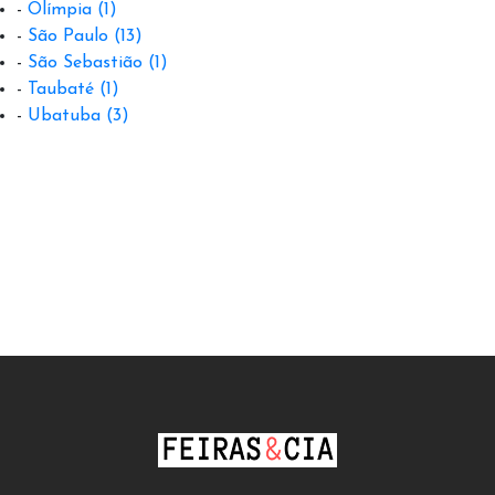
-
Olímpia
(1)
-
São Paulo
(13)
-
São Sebastião
(1)
-
Taubaté
(1)
-
Ubatuba
(3)